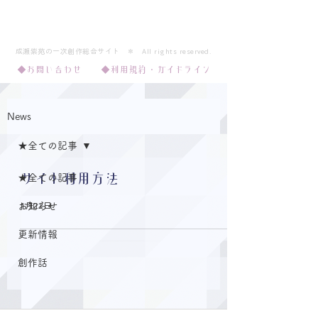
Polaris*
成瀬紫苑の一次創作総合サイト ＊ ​All rights reserved.​​
◆お問い合わせ
◆利用規約・ガイドライン
News
★全ての記事
サイト利用方法
★全ての記事
お知らせ
1月22日
更新情報
創作話