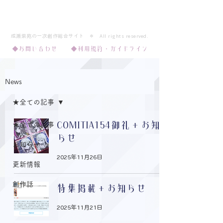
Polaris*
成瀬紫苑の一次創作総合サイト ＊ ​All rights reserved.​​
◆お問い合わせ
◆利用規約・ガイドライン
News
★全ての記事
COMITIA154御礼＋お知
★全ての記事
らせ
お知らせ
2025年11月26日
更新情報
創作話
特集掲載＋お知らせ
2025年11月21日