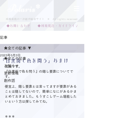
Polaris*
成瀬紫苑の一次創作総合サイト ＊ ​All rights reserved.​​
◆お問い合わせ
◆利用規約・ガイドライン
記事
★全ての記事
2025年5月3日
★全ての記事
『白黒街で色を問う』おまけ
お知らせ
成瀬です。
『白黒街で色を問う』の隠し要素についてで
更新情報
す。
創作話
便宜上、隠し要素とは言ってますが要素がある
ことは隠してないので、簡単になにがあるかま
とめておきました。もうすこしゲーム堪能した
いという方は探してみてね。
＊＊＊